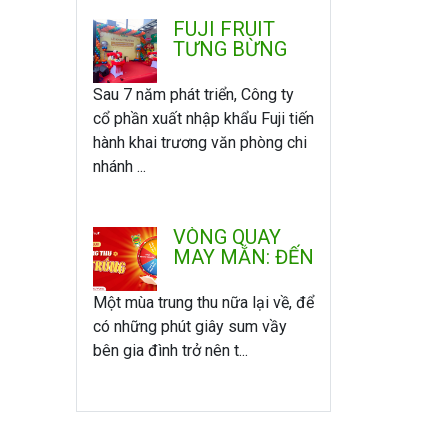
FUJI FRUIT
TƯNG BỪNG
KHAI TRƯƠNG
VĂN PHÒNG -
Sau 7 năm phát triển, Công ty
CHI NHÁNH
cổ phần xuất nhập khẩu Fuji tiến
MIỀN NAM
hành khai trương văn phòng chi
nhánh ...
VÒNG QUAY
MAY MẮN: ĐẾN
FUJI VUI
TRUNG THU -
Một mùa trung thu nữa lại về, để
QUAY LÀ
có những phút giây sum vầy
TRÚNG
bên gia đình trở nên t...