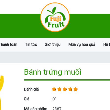
Thanh toán
Tin tức
Giới thiệu
Mùa vụ hoa quả
Hệ 
Bánh trứng muối
Đánh giá:
đ
Giá
: 0
Mã sản phẩm
: 2367