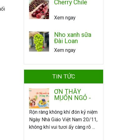
Cherry Chile
uối
Xem ngay
Nho xanh sữa
Đài Loan
Xem ngay
TIN TỨC
ƠN THẦY
MUỐN NGỎ -
TỎ LÒNG TRI
ÂN
Rộn ràng không khí đón kỷ niệm
Ngày Nhà Giáo Việt Nam 20/11,
không khí vui tươi ấy càng rõ ...