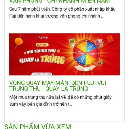
VĂN PHÒNG - CHI NHÁNH MIỀN NAM
Sau 7 năm phát triển, Công ty cổ phần xuất nhập khẩu
Fuji tiến hành khai trương văn phòng chi nhánh ...
VÒNG QUAY MAY MẮN: ĐẾN FUJI VUI
TRUNG THU - QUAY LÀ TRÚNG
Một mùa trung thu nữa lại về, để có những phút giây
sum vầy bên gia đình trở nên t...
SẢN PHẨM VỪA XEM