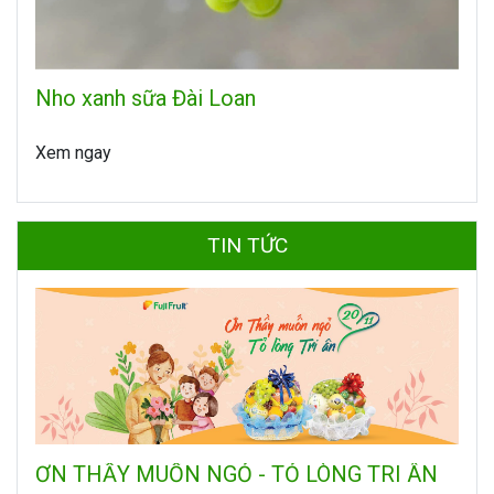
Nho xanh sữa Đài Loan
Xem ngay
TIN TỨC
ƠN THẦY MUỐN NGỎ - TỎ LÒNG TRI ÂN