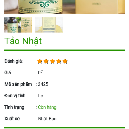
Tảo Nhật
Đánh giá:
đ
Giá
: 0
Mã sản phẩm
: 2425
Đơn vị tính
: Lọ
Tình trạng
:
Còn hàng
Xuất xứ
: Nhật Bản