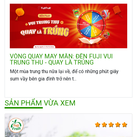
VÒNG QUAY MAY MẮN: ĐẾN FUJI VUI
TRUNG THU - QUAY LÀ TRÚNG
Một mùa trung thu nữa lại về, để có những phút giây
sum vầy bên gia đình trở nên t...
SẢN PHẨM VỪA XEM