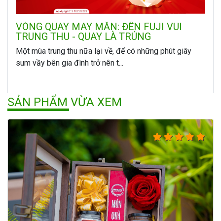
VÒNG QUAY MAY MẮN: ĐẾN FUJI VUI
TRUNG THU - QUAY LÀ TRÚNG
Một mùa trung thu nữa lại về, để có những phút giây
sum vầy bên gia đình trở nên t...
SẢN PHẨM VỪA XEM