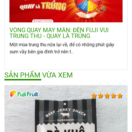
VÒNG QUAY MAY MẮN: ĐẾN FUJI VUI
TRUNG THU - QUAY LÀ TRÚNG
Một mùa trung thu nữa lại về, để có những phút giây
sum vầy bên gia đình trở nên t...
SẢN PHẨM VỪA XEM